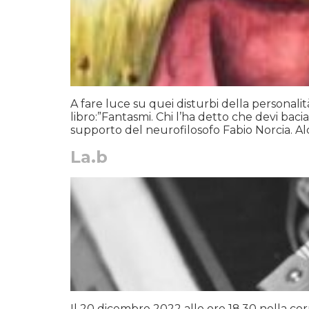
A fare luce su quei disturbi della persona
libro:”Fantasmi. Chi l’ha detto che devi baci
supporto del neurofilosofo Fabio Norcia. Alc
La.b
Il 20 dicembre 2022 alle ore 18,30 nella corn