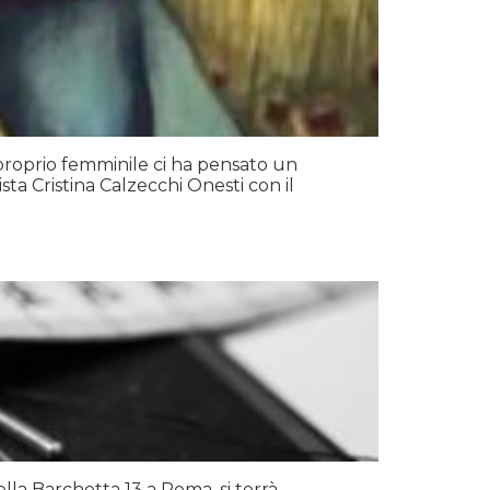
proprio femminile ci ha pensato un
sta Cristina Calzecchi Onesti con il
ella Barchetta 13 a Roma, si terrà