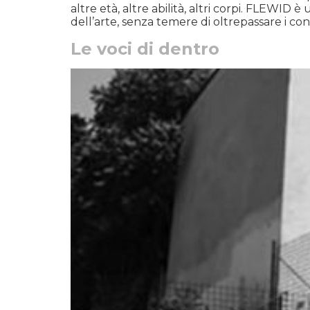
altre età, altre abilità, altri corpi. FLEWID
dell’arte, senza temere di oltrepassare i conf
Le voci di dentro