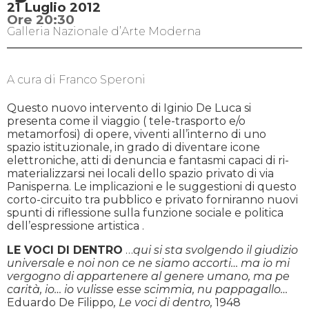
21 Luglio 2012
Ore 20:30
Galleria Nazionale d’Arte Moderna
A cura di Franco Speroni
Questo nuovo intervento di Iginio De Luca si
presenta come il viaggio ( tele-trasporto e/o
metamorfosi) di opere, viventi all’interno di uno
spazio istituzionale, in grado di diventare icone
elettroniche, atti di denuncia e fantasmi capaci di ri-
materializzarsi nei locali dello spazio privato di via
Panisperna. Le implicazioni e le suggestioni di questo
corto-circuito tra pubblico e privato forniranno nuovi
spunti di riflessione sulla funzione sociale e politica
dell’espressione artistica .
LE VOCI DI DENTRO
…
qui si sta svolgendo il giudizio
universale e noi non ce ne siamo accorti… ma io mi
vergogno di appartenere al genere umano, ma pe
carità, io… io vulisse esse scimmia, nu pappagallo…
Eduardo De Filippo
, Le voci di dentro,
1948