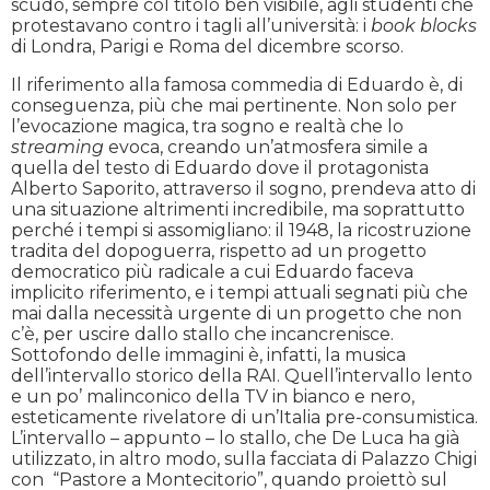
scudo, sempre col titolo ben visibile, agli studenti che
protestavano contro i tagli all’università: i
book blocks
di Londra, Parigi e Roma del dicembre scorso.
Il riferimento alla famosa commedia di Eduardo è, di
conseguenza, più che mai pertinente. Non solo per
l’evocazione magica, tra sogno e realtà che lo
streaming
evoca, creando un’atmosfera simile a
quella del testo di Eduardo dove il protagonista
Alberto Saporito, attraverso il sogno, prendeva atto di
una situazione altrimenti incredibile, ma soprattutto
perché i tempi si assomigliano: il 1948, la ricostruzione
tradita del dopoguerra, rispetto ad un progetto
democratico più radicale a cui Eduardo faceva
implicito riferimento, e i tempi attuali segnati più che
mai dalla necessità urgente di un progetto che non
c’è, per uscire dallo stallo che incancrenisce.
Sottofondo delle immagini è, infatti, la musica
dell’intervallo storico della RAI. Quell’intervallo lento
e un po’ malinconico della TV in bianco e nero,
esteticamente rivelatore di un’Italia pre-consumistica.
L’intervallo – appunto – lo stallo, che De Luca ha già
utilizzato, in altro modo, sulla facciata di Palazzo Chigi
con “Pastore a Montecitorio”, quando proiettò sul