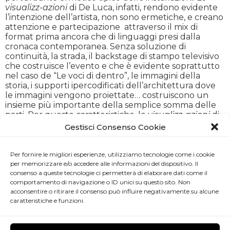
visualizz-azioni
di De Luca, infatti, rendono evidente
l’intenzione dell’artista, non sono ermetiche, e creano
attenzione e partecipazione attraverso il mix di
format prima ancora che di linguaggi presi dalla
cronaca contemporanea. Senza soluzione di
continuità, la strada, il backstage di stampo televisivo
che costruisce l’evento e che è evidente soprattutto
nel caso de “Le voci di dentro”, le immagini della
storia, i supporti ipercodificati dell’architettura dove
le immagini vengono proiettate… costruiscono un
insieme più importante della semplice somma delle
parti. Per queste caratteristiche, le
visualizz-azioni
di
De Luca sono vicine all’estetica densa e porosa
Gestisci Consenso Cookie
propria dei Socialnetwork, al loro carattere
evenemenziale, attento alla cronaca, partecipativo ed
eticamente responsabile e che prende l’aspetto di
Per fornire le migliori esperienze, utilizziamo tecnologie come i cookie
piattaforme fatte di associazioni fluide, veloci, anche
per memorizzare e/o accedere alle informazioni del dispositivo. Il
ironiche e letteralmente complesse.
consenso a queste tecnologie ci permetterà di elaborare dati come il
comportamento di navigazione o ID unici su questo sito. Non
Sauro Radicchi
tecnico audio-video
acconsentire o ritirare il consenso può influire negativamente su alcune
Massimiliano Padovan
streaming
caratteristiche e funzioni.
Associazione Kou
supporto e organizzazione