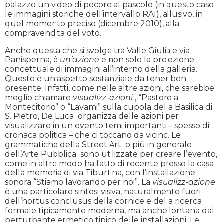
palazzo un video di pecore al pascolo (in questo caso
le immagini storiche dell’intervallo RAI), allusivo, in
quel momento preciso (dicembre 2010), alla
compravendita del voto.
Anche questa che si svolge tra Valle Giulia e via
Panisperna, è
un’azione
e non solo la proiezione
concettuale di immagini all’interno della galleria.
Questo è un aspetto sostanziale da tener ben
presente. Infatti, come nelle altre azioni, che sarebbe
meglio chiamare
visualizz-azioni
, “Pastore a
Montecitorio” o “Lavami” sulla cupola della Basilica di
S. Pietro, De Luca organizza delle azioni per
visualizzare in un evento temi importanti – spesso di
cronaca politica – che ci toccano da vicino. Le
grammatiche della Street Art o più in generale
dell’Arte Pubblica sono utilizzate per creare l’evento,
come in altro modo ha fatto di recente presso la casa
della memoria di via Tiburtina, con l’installazione
sonora “Stiamo lavorando per noi”. La
visualizz-azione
è una particolare sintesi visiva, naturalmente fuori
dell’hortus conclusus della cornice e della ricerca
formale tipicamente moderna, ma anche lontana dal
perturbante ermetico tipico delle installazioni. Le