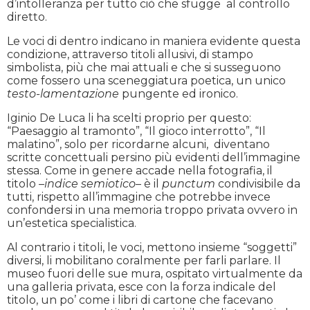
d’intolleranza per tutto ciò che sfugge al controllo
diretto.
Le voci di dentro indicano in maniera evidente questa
condizione, attraverso titoli allusivi, di stampo
simbolista, più che mai attuali e che si susseguono
come fossero una sceneggiatura poetica, un unico
testo-lamentazione
pungente ed ironico.
Iginio De Luca li ha scelti proprio per questo:
“Paesaggio al tramonto”, “Il gioco interrotto”, “Il
malatino”, solo per ricordarne alcuni, diventano
scritte concettuali persino più evidenti dell’immagine
stessa. Come in genere accade nella fotografia, il
titolo –
indice semiotico
– è il
punctum
condivisibile da
tutti, rispetto all’immagine che potrebbe invece
confondersi in una memoria troppo privata ovvero in
un’estetica specialistica.
Al contrario i titoli, le voci, mettono insieme “soggetti”
diversi, li mobilitano coralmente per farli parlare. Il
museo fuori delle sue mura, ospitato virtualmente da
una galleria privata, esce con la forza indicale del
titolo, un po’ come i libri di cartone che facevano