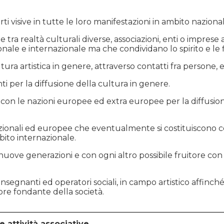
ti visive in tutte le loro manifestazioni in ambito naziona
tra realtà culturali diverse, associazioni, enti o imprese 
onale e internazionale ma che condividano lo spirito e le f
ura artistica in genere, attraverso contatti fra persone, e
i per la diffusione della cultura in genere.
con le nazioni europee ed extra europee per la diffusione
azionali ed europee che eventualmente si costituiscono con
ambito internazionale.
le nuove generazioni e con ogni altro possibile fruitore co
i, insegnanti ed operatori sociali, in campo artistico affin
re fondante della società.
e attività associative