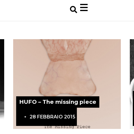
HUFO – The missing piece
28 FEBBRAIO 2015