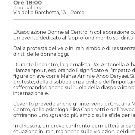
Ore 18:00
Kou Gallery
Via della Barchetta, 13 - Roma
L’Associazione Donne al Centro in collaborazione con 
un evento dedicato all’approfondimento sui diritti
Dalla protesta del velo in Iran simbolo di resistenz
diritti delle donne oggi.
Durante l’incontro, la giornalista RAI Antonella Alb
Hamzehpour, esplorando il significato e l’impatto d
figure chiave come Mahsa Amini e Ahoo Daryaei. Si 
proteste, della disobbedienza civile e dell’importa
soffermandosi anche sul ruolo della diaspora irania
internazionale.
L’evento prevede anche gli interventi di Cristiana 
Centro, della psicologa Elisa Caponetti e dell’avvoca
offriranno uno sguardo più ampio sulle sfide per la l
In chiusura, un breve confronto permetterà ai parte
situazione in Iran, ma anche sulle violazioni dei dirit