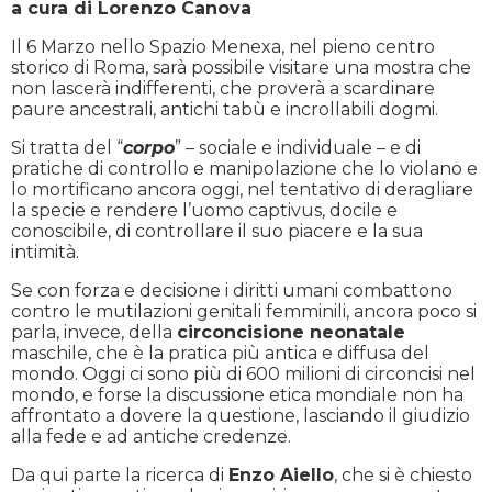
a cura di Lorenzo Canova
Il 6 Marzo nello Spazio Menexa, nel pieno centro
storico di Roma, sarà possibile visitare una mostra che
non lascerà indifferenti, che proverà a scardinare
paure ancestrali, antichi tabù e incrollabili dogmi.
Si tratta del “
corpo
” – sociale e individuale – e di
pratiche di controllo e manipolazione che lo violano e
lo mortificano ancora oggi, nel tentativo di deragliare
la specie e rendere l’uomo captivus, docile e
conoscibile, di controllare il suo piacere e la sua
intimità.
Se con forza e decisione i diritti umani combattono
contro le mutilazioni genitali femminili, ancora poco si
parla, invece, della
circoncisione neonatale
maschile, che è la pratica più antica e diffusa del
mondo. Oggi ci sono più di 600 milioni di circoncisi nel
mondo, e forse la discussione etica mondiale non ha
affrontato a dovere la questione, lasciando il giudizio
alla fede e ad antiche credenze.
Da qui parte la ricerca di
Enzo Aiello
, che si è chiesto