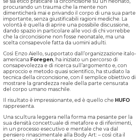
se sia etico praticare la circoncisione su un neonato,
procurando un trauma che la mente non
dimenticherà mai e privando il corpo di una sua parte
importante, senza giustificabili ragioni mediche. La
volontà è quella di aprire una possibile discussione,
dando spazio in particolare alle voci di chi vorrebbe
che la circoncisione non fosse neonatale, ma una
scelta consapevole fatta da uomini adulti.
Così Enzo Aiello, supportato dall’organizzazione italo-
americana
Foregen
, ha iniziato un percorso di
consapevolezza e di ricerca sull’argomento e, con
approccio e metodo quasi scientifico, ha studiato la
tecnica della circoncisione, con il semplice obiettivo di
mostrare la grandezza reale della parte censurata
del corpo umano maschile.
Il risultato è impressionante, ed è quello che
HUFO
rappresenta.
Una scultura leggera nella forma ma pesante per la
sua densità concettuale di metafore e di riferimenti,
in un processo esecutivo e mentale che va dal
pensiero rinascimentale alla Body Art: – così cita il