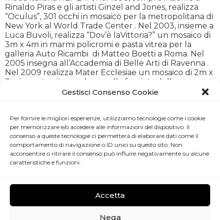
Rinaldo Piras e gli artisti Ginzel and Jones, realizza
“Oculus”, 301 occhi in mosaico per la metropolitana di
New York al World Trade Center . Nel 2003, insieme a
Luca Buvoli, realizza “Dov’è laVittoria?” un mosaico di
3m x 4m in marmi policromi e pasta vitrea per la
galleria Auto Ricambi di Matteo Boetti a Roma. Nel
2005 insegna all’Accademia di Belle Arti di Ravenna .
Nel 2009 realizza Mater Ecclesiae un mosaico di 2m x
3m in paste vitree ed oro sulla facciata della
chiesa cattolica St John and Paul di Sewickley in
Gestisci Consenso Cookie
Pennsylvania, USA.
HUFO
e’ il suo primo progetto autonomo di arte
Per fornire le migliori esperienze, utilizziamo tecnologie come i cookie
contemporanea, che si allontana dalle tecnica del
per memorizzare e/o accedere alle informazioni del dispositivo. Il
mosaico per affrontare il tema controverso della
consenso a queste tecnologie ci permetterà di elaborare dati come il
circoncisione.
comportamento di navigazione o ID unici su questo sito. Non
acconsentire o ritirare il consenso può influire negativamente su alcune
UFFICIO STAMPA
caratteristiche e funzioni.
indolfipress@gmail.com
Accetta
Associazione Kou
​ – Via della Barchetta, 13 – 00186 Roma
Nega