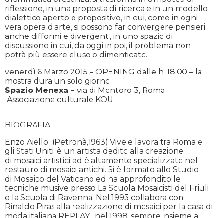
riflessione, in una proposta di ricerca e in un modello
dialettico aperto e propositivo, in cui, come in ogni
vera opera d’arte, si possono far convergere pensieri
anche difformi e divergenti, in uno spazio di
discussione in cui, da oggi in poi, il problema non
potrà più essere eluso o dimenticato.
venerdì 6
Marzo 2015 –
OPENING dalle h. 18.00 – la
mostra dura un solo giorno
Spazio Menexa –
via di Montoro 3, Roma –
Associazione culturale KOU
BIOGRAFIA
Enzo Aiello
(Petronà,1963) Vive e lavora tra Roma e
gli Stati Uniti. è un artista dedito alla creazione
di mosaici artistici ed è altamente specializzato nel
restauro di mosaici antichi. Si è formato allo Studio
di Mosaico del Vaticano ed ha approfondito le
tecniche musive presso La Scuola Mosaicisti del Friuli
e la Scuola di Ravenna. Nel 1993 collabora con
Rinaldo Piras alla realizzazione di mosaici per la casa di
moda italiana REPLAY , nel 1998, sempre insieme a