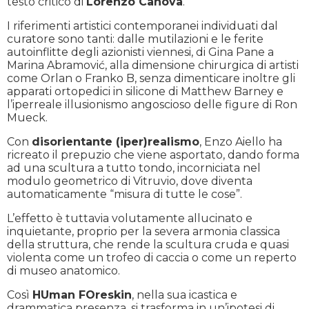
testo critico di
Lorenzo Canova
.
I riferimenti artistici contemporanei individuati dal
curatore sono tanti: dalle mutilazioni e le ferite
autoinflitte degli azionisti viennesi, di Gina Pane a
Marina Abramović, alla dimensione chirurgica di artisti
come Orlan o Franko B, senza dimenticare inoltre gli
apparati ortopedici in silicone di Matthew Barney e
l’iperreale illusionismo angoscioso delle figure di Ron
Mueck.
Con
disorientante (iper)realismo
, Enzo Aiello ha
ricreato il prepuzio che viene asportato, dando forma
ad una scultura a tutto tondo, incorniciata nel
modulo geometrico di Vitruvio, dove diventa
automaticamente “misura di tutte le cose”.
L’effetto è tuttavia volutamente allucinato e
inquietante, proprio per la severa armonia classica
della struttura, che rende la scultura cruda e quasi
violenta come un trofeo di caccia o come un reperto
di museo anatomico.
Così
HUman FOreskin
, nella sua icastica e
drammatica presenza, si trasforma in un’ipotesi di