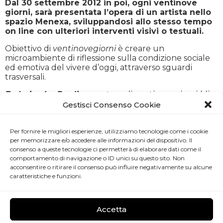
Dal 30 settembre 2012 in poi, ogni ventinove
giorni, sarà presentata l’opera di un artista nello
spazio Menexa, sviluppandosi allo stesso tempo
on line con ulteriori interventi visivi o testuali.
Obiettivo di
ventinovegiorni
è creare un
microambiente di riflessione sulla condizione sociale
ed emotiva del vivere d’oggi, attraverso sguardi
trasversali.
Federica La Paglia
, curatore di ventinovegiorni (di
resistenza)
Gestisci Consenso Cookie
In riferimento all’attaccamento alla vita si veda:
Giuseppe Ungaretti,
Veglia.
Cima Quattro il 23
Per fornire le migliori esperienze, utilizziamo tecnologie come i cookie
dicembre 1915
. Il poeta, in trincea durante la Prima
per memorizzare e/o accedere alle informazioni del dispositivo. Il
Guerra Mondiale, accanto al corpo massacrato di un
consenso a queste tecnologie ci permetterà di elaborare dati come il
commilitone, durante una notte di plenilunio,
comportamento di navigazione o ID unici su questo sito. Non
acconsentire o ritirare il consenso può influire negativamente su alcune
esprime la sua struggente resistenza alla morte.
caratteristiche e funzioni.
www.ventinovegiorni.it
Accetta