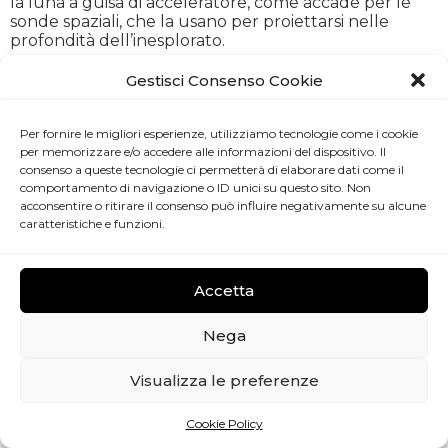
la luna a guisa di acceleratore, come accade per le
sonde spaziali, che la usano per proiettarsi nelle
profondità dell’inesplorato.
Sorgono così, dopo il ciclo iniziato nel duemiladodici,
Gestisci Consenso Cookie
una serie di nuove lune piene, che si illuminano senza
necessità di cura, nella consapevolezza che l’arte non
sia malattia, quindi non abbia bisogno di curatori.
Per fornire le migliori esperienze, utilizziamo tecnologie come i cookie
Questi cicli si reiterano attraverso gli artisti, che,
per memorizzare e/o accedere alle informazioni del dispositivo. Il
mettendosi in gioco, accettano l’obbligo di esser loro
consenso a queste tecnologie ci permetterà di elaborare dati come il
stessi ad indicare l’artista successivo, creando così un
comportamento di navigazione o ID unici su questo sito. Non
acconsentire o ritirare il consenso può influire negativamente su alcune
percorso originale e privo di protagonismi.
caratteristiche e funzioni.
Visita il sito di Ventinovegiorni
Accetta
Associazione Kou
​ – Via della Barchetta, 13 – 00186 Roma
Nega
Privacy
Visualizza le preferenze
Cookie Policy
Gestisci consenso