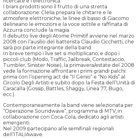
ricercate e l’elettronica.
I brani prodotti sono il frutto di una stretta
collaborazione: Clelia prepara le chitarre e le
atmosfere elettroniche, le linee di basso di Giacomo
delineano le emozioni e la voce sottile e raffinata di
Azzurra conclude la magia.
Il debutto live degli Atome Primitif avviene nel marzo
2008 con l’ausilio del batterista Claudio Cicchetti, che
sarà poi parte integrante della band.
In breve tempo i live set si moltiplicano, e dopo i
piccoli club (Modo, Traffic, Jailbreak, Contestaccio,
Tumbler, Sinister Noise), la primavera/estate del 2008
vede la formazione affrontare i primi grandi palchi:
prima con l’opening act de “Il Genio” e “No Kids” al
Circolo Degli Artisti e subito dopo la Festa dell’Unità di
Caracal­la (Gossip, Battles, Shaggy, Linea 77, Bugo,
ecc.).
Contemporaneamente la band viene selezionata per
“Operazione Soundwave”, programma di MTV, in
collaborazione con Coca-Cola, de­dicato agli artisti
emergenti.
Nel 2009 partecipano alle semifinali regionali
dell’ITALIAwave.