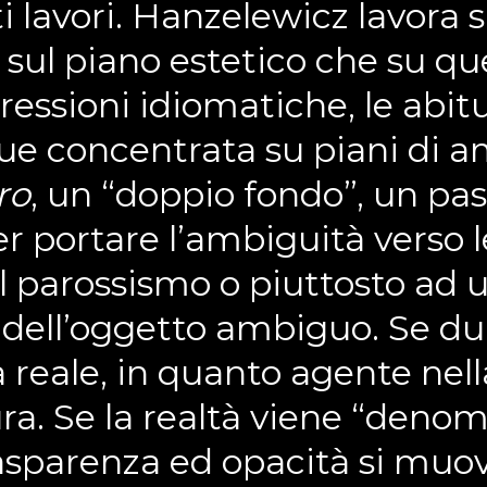
ti lavori. Hanzelewicz lavora 
a sul piano estetico che su q
ressioni idiomatiche, le abitu
ue concentrata su piani di am
ro
, un “doppio fondo”, un pa
 per portare l’ambiguità verso
parossismo o piuttosto ad u
 dell’oggetto ambiguo. Se dun
 reale, in quanto agente nell
tura. Se la realtà viene “deno
asparenza ed opacità si muo