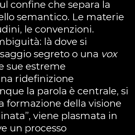
sul confine che separa la
uello semantico. Le materie
dini, le convenzioni.
biguità: là dove si
ssaggio segreto o una
vox
 le sue estreme
na ridefinizione
que la parola è centrale, si
a formazione della visione
minata”, viene plasmata in
ve un processo