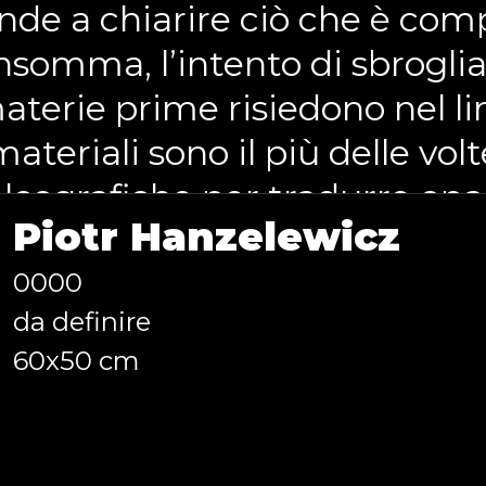
de a chiarire ciò che è compl
Insomma, l’intento di sbrogli
materie prime risiedono nel l
ateriali sono il più delle volt
alcografiche per tradurre opac
Piotr Hanzelewicz
 è sempre rigorosamente fatt
0000
da definire
concept
, relazionandoli agli s
60x50 cm
 esperienza. Come diretta co
t specifc
.
re personali ed accoglie i vis