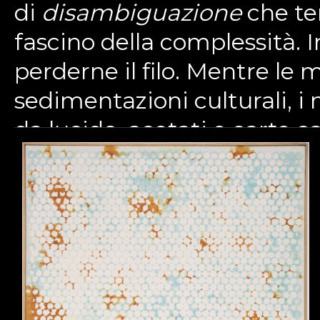
di
disambiguazione
che ten
fascino della complessità. 
perderne il filo. Mentre le 
sedimentazioni culturali, i m
da lucido, acetati e carte c
(dove la produzione seriale
manuale di pezzi unici).
Hanzelewicz lavora su dei
rapportandoli alla propria
lavori
site-specific
e
contes
Dal 2011 “abita” le sue most