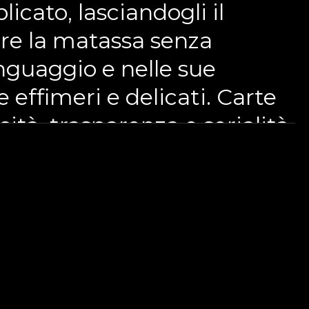
icato, lasciandogli il
are la matassa senza
inguaggio e nelle sue
e effimeri e delicati. Carte
ità, trasparenza e serialità
a di una reiterazione
pazi ed alla loro storia,
nseguenza spesso realizza
itatori assumendo il ruolo di